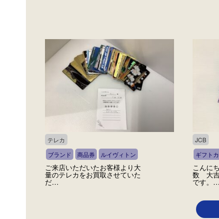
テレカ
JCB
ブランド
商品券
ルイヴィトン
ギフトカ
ご来店いただいたお客様より大
こんにち
量のテレカをお買取させていた
数 大
だ…
です。