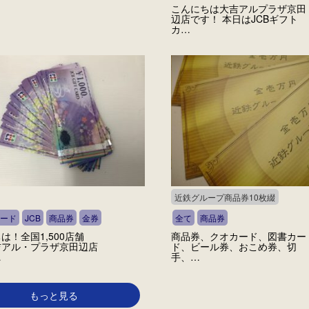
こんにちは大吉アルプラザ京田
辺店です！ 本日はJCBギフト
カ…
近鉄グループ商品券10枚綴
ード
JCB
商品券
金券
全て
商品券
は！全国1,500店舗
商品券、クオカード、図書カー
吉アル・プラザ京田辺店
ド、ビール券、おこめ券、切
…
手、…
もっと見る