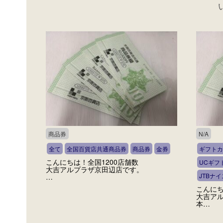
商品券
N/A
全て
全国百貨店共通商品券
商品券
金券
ギフトカ
こんにちは！全国1200店舗数
UCギフ
大吉アルプラザ京田辺店です。
JTBナ
…
こんにち
大吉ア
本…