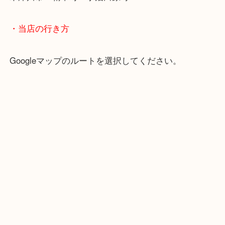
京田辺市・城陽市・宇治市
枚方市・八幡市・交野市・井手町
木津川市・精華町・宇治田原町
・当店の行き方
Googleマップのルートを選択してください。