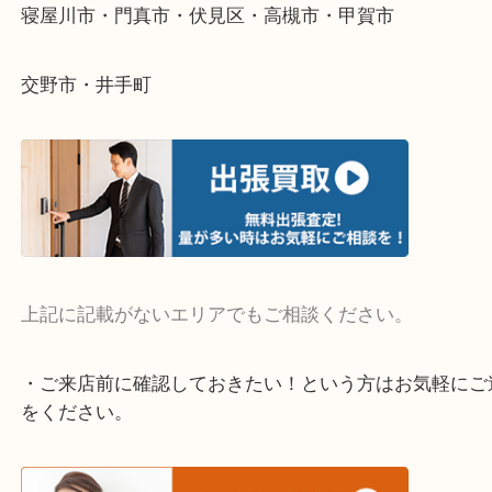
・よく伺う出張買取エリア
宇治市・京田辺市・和束町・城陽市・枚方市
寝屋川市・門真市・伏見区・高槻市・甲賀市
交野市・井手町