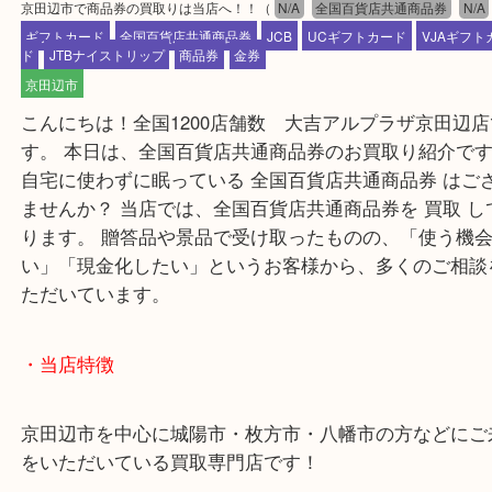
公開日:2026/02/09 最終更新日:2026/02/06
京田辺市で商品券の買取りは当店へ！！
（
N/A
全国百貨店共通商品券
ギフトカード
全国百貨店共通商品券
JCB
UCギフトカード
VJA
ド
JTBナイストリップ
商品券
金券
京田辺市
こんにちは！全国1200店舗数 大吉アルプラザ京田
す。 本日は、全国百貨店共通商品券のお買取り紹介
自宅に使わずに眠っている 全国百貨店共通商品券 
ませんか？ 当店では、全国百貨店共通商品券を 買取
ります。 贈答品や景品で受け取ったものの、「使う
い」「現金化したい」というお客様から、多くのご
ただいています。