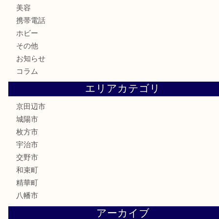
記念メダル
古銭
切手
商品券
金券
鉄道模型
テレホンカード
株主優待券
ハガキ
骨董品
古美術品
家電
喫煙具
電動工具
お線香
文房具