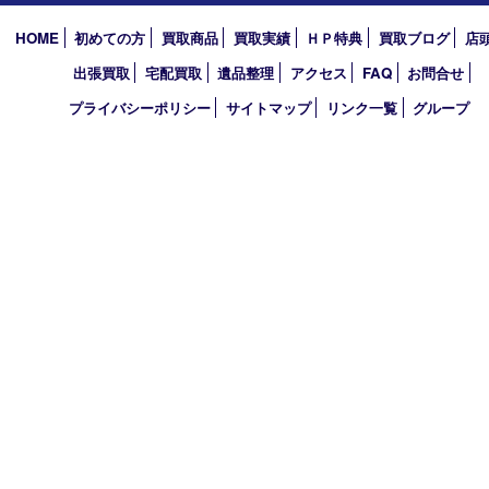
買取大吉 アル･プラザ京田辺店
〒610-0334 京都府京田辺市田辺中央5-2-1
アル・プラザ京田辺 1階
TEL 0774-74-8989 FAX 0774-74-8988
営業時間 10：00～19：00
定休日 年中無休（臨時休業を除く）
古物商許可証
京都府公安委員会 第612241530013号
登録社名：株式会社エバーチェンジ
HOME
初めての方
買取商品
買取実績
ＨＰ特典
買取ブログ
出張買取
宅配買取
遺品整理
アクセス
FAQ
お問合
プライバシーポリシー
サイトマップ
リンク一覧
グル