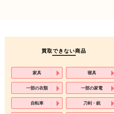
本人
確認書類
運転免許証
マイナンバーカー
パスポート
特別永住者証明書
（日本政府発行のもの
住民基本台帳カード
※在留カードは消費税法改正に伴い令和3年10月1日より、本人確認書
用できません。
※身分証明書の住所に相違がある場合、ご本人様名義の現住所が確認
必要となります。
※18歳未満のお客様からの買取はいたしません。