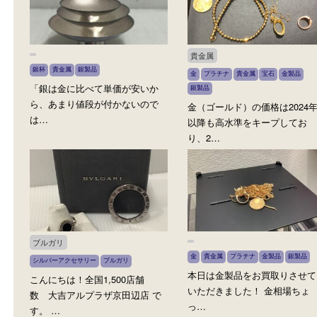
銀製品
銀杯
金製品
金杯
銀製品
こんにちは！ 大吉アルプラザ京
こんにちは！ 大吉アルプ
田辺店です！ …
田辺店です。 お家のお片
貴金属
銀杯
貴金属
銀製品
金
プラチナ
貴金属
宝石
金製
「銀は金に比べて単価が安いか
銀製品
ら、あまり値段が付かないので
金（ゴールド）の価格は20
は…
以降も高水準をキープし
り、2…