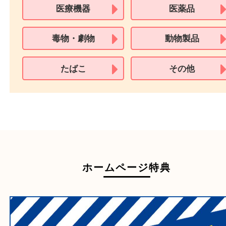
買取できない商品
家具
寝具
一部の衣類
一部の家電
自転車
刀剣・銃