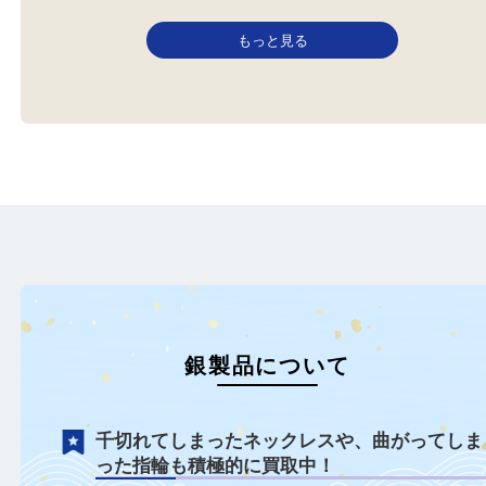
ブルガリ
金
貴金属
プラチナ
金製品
銀
シルバーアクセサリー
ブルガリ
本日は金製品をお買取り
こんにちは！全国1,500店舗
いただきました！ 金相場
数 大吉アルプラザ京田辺店 で
っ…
す。 …
もっと見る