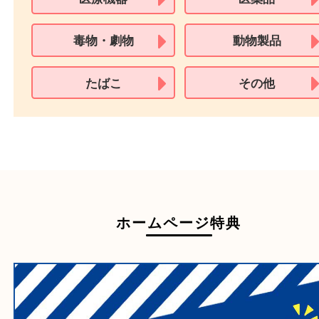
買取できない商品
家具
寝具
一部の衣類
一部の家電
自転車
刀剣・銃
医療機器
医薬品
毒物・劇物
動物製品