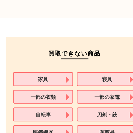
パスポート
特別永住者証明書
（日本政府発行のもの
住民基本台帳カード
※在留カードは消費税法改正に伴い令和3年10月1日より、本人確認書
用できません。
※身分証明書の住所に相違がある場合、ご本人様名義の現住所が確認
必要となります。
※18歳未満のお客様からの買取はいたしません。