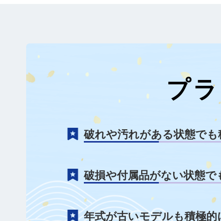
プラ
破れや汚れがある状態でも
破損や付属品がない状態で
年式が古いモデルも積極的