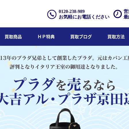
0120-238-989
営
お気軽にお電話ください
最
買取商品
ＨＰ特典
買取ブログ
買取方法