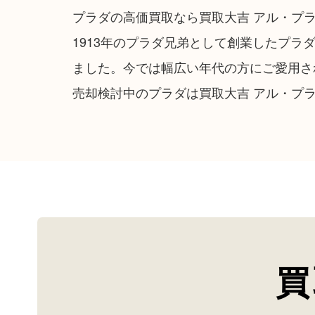
プラダの高価買取なら買取大吉 アル・プ
1913年のプラダ兄弟として創業したプ
ました。今では幅広い年代の方にご愛用さ
売却検討中のプラダは買取大吉 アル・プ
買