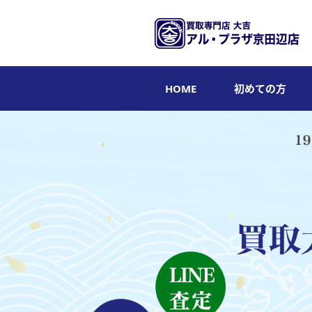
HOME
初めての方