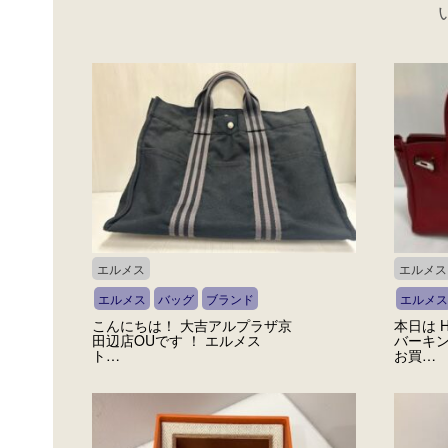
エルメス
エルメス
エルメス
バッグ
ブランド
エルメス
こんにちは！ 大吉アルプラザ京
本日は 
田辺店OUです ！ エルメス
バーキン
ト…
お買…