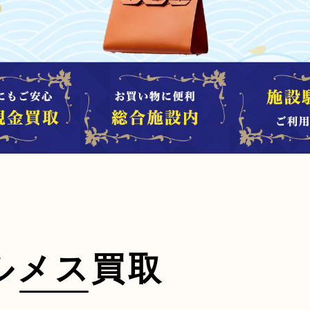
ルメス買取