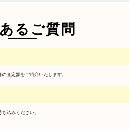
あるご質問
杯の査定額をご紹介いたします。
持ち込みください。