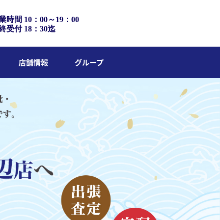
業時間 10：00～19：00
終受付 18：30迄
店舗情報
グループ