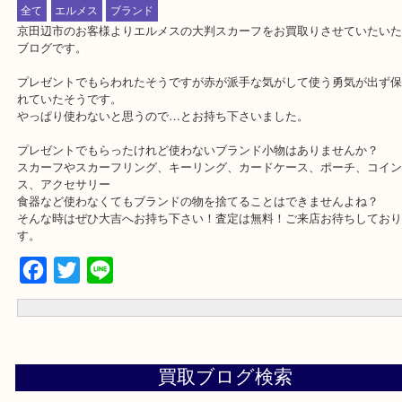
公開日:2020/04/09 最終更新日:2020/05/09
HERMES エルメス 大判スカーフ
（
HERMES エルメス
スカーフ
シ
全て
エルメス
ブランド
京田辺市のお客様よりエルメスの大判スカーフをお買取りさせてい
ブログです。
プレゼントでもらわれたそうですが赤が派手な気がして使う勇気が
れていたそうです。
やっぱり使わないと思うので…とお持ち下さいました。
プレゼントでもらったけれど使わないブランド小物はありませんか
スカーフやスカーフリング、キーリング、カードケース、ポーチ、
ス、アクセサリー
食器など使わなくてもブランドの物を捨てることはできませんよね
そんな時はぜひ大吉へお持ち下さい！査定は無料！ご来店お待ちし
す。
Facebook
Twitter
Line