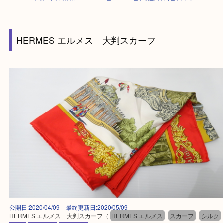
HOME
>
最新の買取情報
>
HERMES_エルメス_小物_買取り_京田辺
HERMES エルメス 大判スカーフ