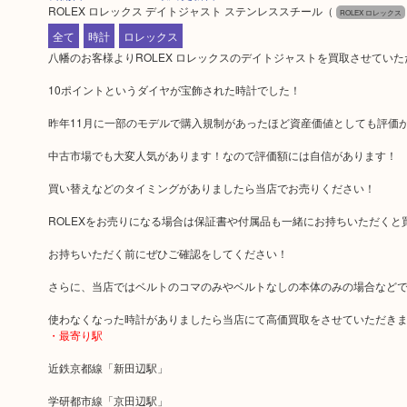
ROLEX ロレックス デイトジャスト ステンレススチール
（
ROLEX ロレックス
全て
時計
ロレックス
八幡のお客様よりROLEX ロレックスのデイトジャストを買取させてい
10ポイントというダイヤが宝飾された時計でした！
昨年11月に一部のモデルで購入規制があったほど資産価値としても評価が
中古市場でも大変人気があります！なので評価額には自信があります！
買い替えなどのタイミングがありましたら当店でお売りください！
ROLEXをお売りになる場合は保証書や付属品も一緒にお持ちいただくと
お持ちいただく前にぜひご確認をしてください！
さらに、当店ではベルトのコマのみやベルトなしの本体のみの場合など
使わなくなった時計がありましたら当店にて高価買取をさせていただき
・最寄り駅
近鉄京都線「新田辺駅」
学研都市線「京田辺駅」