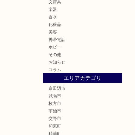
文房具
楽器
香水
化粧品
美容
携帯電話
ホビー
その他
お知らせ
コラム
エリアカテゴリ
京田辺市
城陽市
枚方市
宇治市
交野市
和束町
精華町