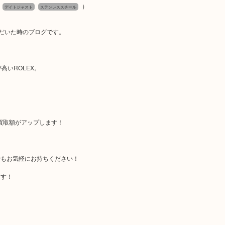
）
デイトジャスト
ステンレススチール
ただいた時のブログです。
高いROLEX。
買取額がアップします！
でもお気軽にお持ちください！
ます！