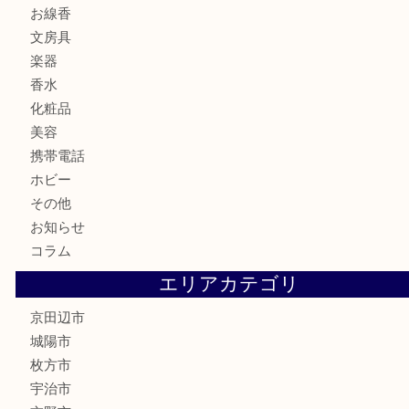
テレホンカード
株主優待券
ハガキ
骨董品
古美術品
家電
喫煙具
電動工具
お線香
文房具
楽器
香水
化粧品
美容
携帯電話
ホビー