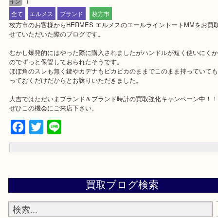
公開日:2020/03/22 最終更新日:2025/07/29
HERMES エルメス エールライン トートMM
（
HERMES エルメス
N/A
イン
）
全て
エルメス
ブランド
枚方市
枚方市のお客様からHERMES エルメスのエールライントートMM
せていただいた際のブログです。
むかし爆発的にはやった際に購入されましたがハンドルが短く使い
のでずっと保管しておられたそうです。
ほぼ角のスレも無く鍵やカデナもピカピカのままでこのまま持って
っておくだけだからとお譲りいただきました。
大吉ではただいまブランド＆ブランド時計の買取強化キャンペーン
ぜひこの機会にご来店下さい。
Facebook
Twitter
Line