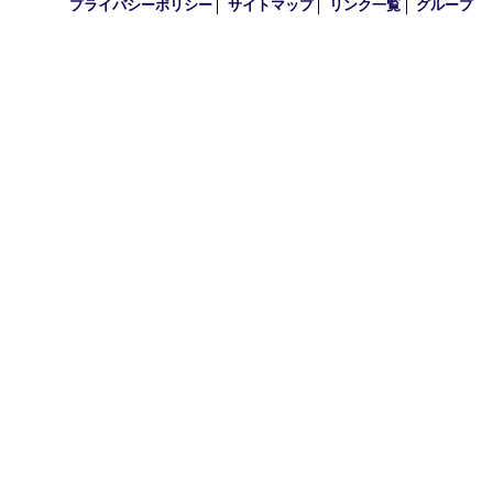
買取大吉 アル･プラザ京田辺店
〒610-0334 京都府京田辺市田辺中央5-2-1
アル・プラザ京田辺 1階
TEL 0774-74-8989 FAX 0774-74-8988
営業時間 10：00～19：00
定休日 年中無休（臨時休業を除く）
古物商許可証
京都府公安委員会 第612241530013号
登録社名：株式会社エバーチェンジ
HOME
初めての方
買取商品
買取実績
ＨＰ特典
買取ブログ
出張買取
宅配買取
遺品整理
アクセス
FAQ
お問合
プライバシーポリシー
サイトマップ
リンク一覧
グル