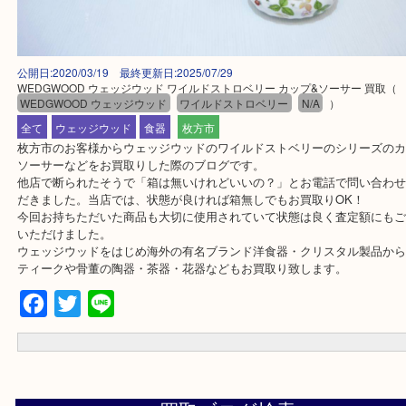
公開日:2020/03/19 最終更新日:2025/07/29
WEDGWOOD ウェッジウッド ワイルドストロベリー カップ&ソーサー 買
WEDGWOOD ウェッジウッド
ワイルドストロベリー
N/A
）
全て
ウェッジウッド
食器
枚方市
枚方市のお客様からウェッジウッドのワイルドストベリーのシリー
ソーサーなどをお買取りした際のブログです。
他店で断られたそうで「箱は無いけれどいいの？」とお電話で問い
だきました。当店では、状態が良ければ箱無しでもお買取りOK！
今回お持ちただいた商品も大切に使用されていて状態は良く査定額
いただけました。
ウェッジウッドをはじめ海外の有名ブランド洋食器・クリスタル製
ティークや骨董の陶器・茶器・花器などもお買取り致します。