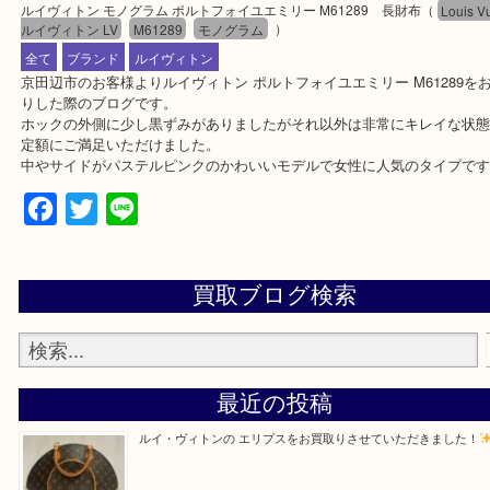
公開日:2020/03/16 最終更新日:2020/05/09
ルイヴィトン モノグラム ポルトフォイユエミリー M61289 長財布
（
Lo
ルイヴィトン LV
M61289
モノグラム
）
全て
ブランド
ルイヴィトン
京田辺市のお客様よりルイヴィトン ポルトフォイユエミリー M612
りした際のブログです。
ホックの外側に少し黒ずみがありましたがそれ以外は非常にキレイ
定額にご満足いただけました。
中やサイドがパステルピンクのかわいいモデルで女性に人気のタイ
Facebook
Twitter
Line
買取ブログ検索