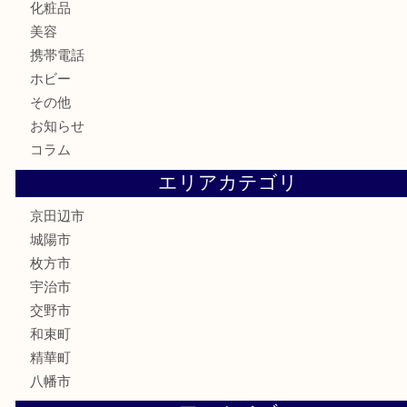
古美術品
家電
喫煙具
電動工具
お線香
文房具
楽器
香水
化粧品
美容
携帯電話
ホビー
その他
お知らせ
コラム