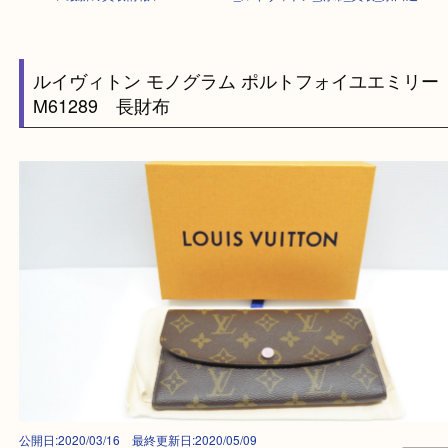
HOME
>
最新の買取情報
>
Louis Vuitton_ルイヴィトン_財布_買取_京田
ルイヴィトン モノグラム ポルトフォイユエミ
M61289 長財布