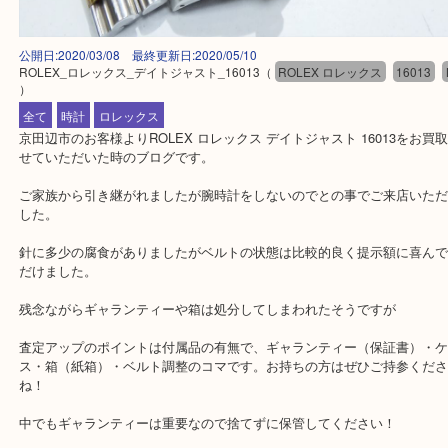
公開日:2020/03/08 最終更新日:2020/05/10
ROLEX_ロレックス_デイトジャスト_16013
（
ROLEX ロレックス
16
）
全て
時計
ロレックス
京田辺市のお客様よりROLEX ロレックス デイトジャスト 16013
せていただいた時のブログです。
ご家族から引き継がれましたが腕時計をしないのでとの事でご来店
した。
針に多少の腐食がありましたがベルトの状態は比較的良く提示額に
だけました。
残念ながらギャランティーや箱は処分してしまわれたそうですが