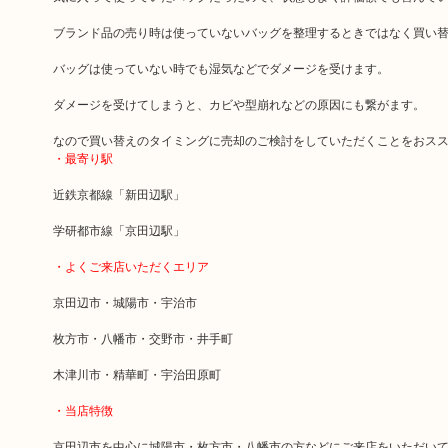
ブランド品の売り時は使っていないバッグを整理するときではなく買い
バッグは使っていない時でも湿気などでダメージを受けます。
ダメージを受けてしまうと、カビや型崩れなどの原因にも繋がます。
なので買い替えのタイミングに売却のご検討をしていただくことをおス
・最寄り駅
近鉄京都線「新田辺駅」
学研都市線「京田辺駅」
・よくご来店いただくエリア
京田辺市・城陽市・宇治市
枚方市・八幡市・交野市・井手町
木津川市・精華町・宇治田原町
・当店特徴
京田辺市を中心に城陽市・枚方市・八幡市の方などにご来店をいただい