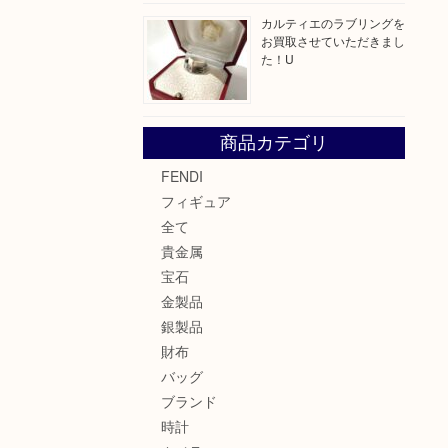
カルティエのラブリングを
お買取させていただきまし
た！U
商品カテゴリ
FENDI
フィギュア
全て
貴金属
宝石
金製品
銀製品
財布
バッグ
ブランド
時計