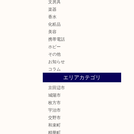
文房具
楽器
香水
化粧品
美容
携帯電話
ホビー
その他
お知らせ
コラム
エリアカテゴリ
京田辺市
城陽市
枚方市
宇治市
交野市
和束町
精華町