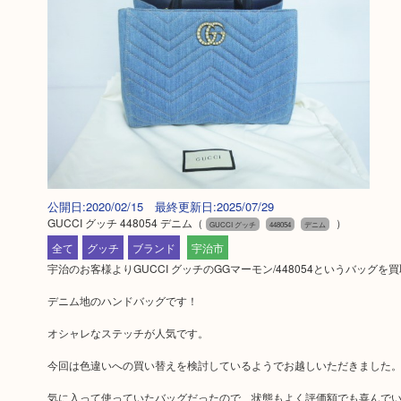
公開日:2020/02/15 最終更新日:2025/07/29
GUCCI グッチ 448054 デニム
（
）
GUCCI グッチ
448054
デニム
全て
グッチ
ブランド
宇治市
宇治のお客様よりGUCCI グッチのGGマーモン/448054というバッグ
デニム地のハンドバッグです！
オシャレなステッチが人気です。
今回は色違いへの買い替えを検討しているようでお越しいただきました
気に入って使っていたバッグだったので、状態もよく評価額でも喜んで