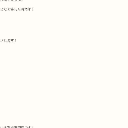
替えなどをした時です！
スメします！
ている買取専門店です！