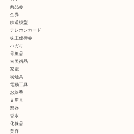
全て
貴金属
宝石
金製品
銀製品
財布
バッグ
ブランド
時計
カメラ
食器
金貨
記念メダル
古銭
切手
商品券