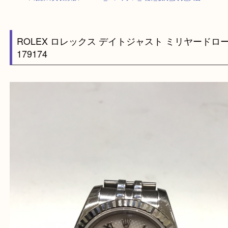
HOME
>
最新の買取情報
>
ROLEX_ロレックス_時計_枚方_買取_大吉
ROLEX ロレックス デイトジャスト ミリヤー
179174