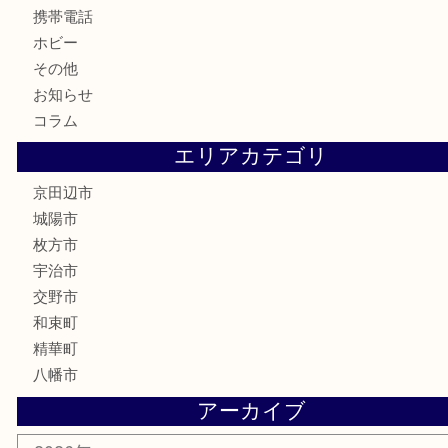
金券
鉄道模型
テレホンカード
株主優待券
ハガキ
骨董品
古美術品
家電
喫煙具
電動工具
お線香
文房具
楽器
香水
化粧品
美容