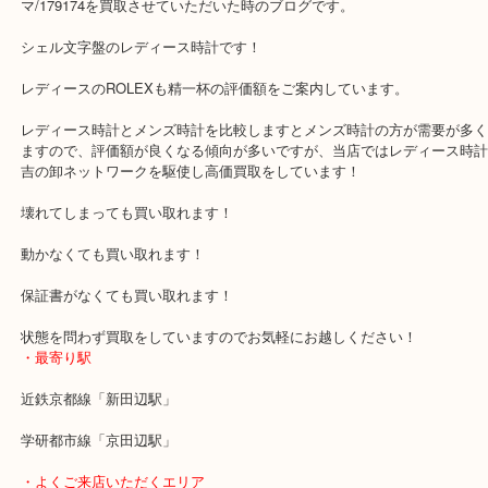
公開日:2020/02/14 最終更新日:2025/07/29
ROLEX ロレックス デイトジャスト ミリヤードローマ 179174
（
ROLE
ス
179174
ステンレススチール
）
全て
時計
ロレックス
枚方市
枚方のお客様よりROLEX ロレックスのデイトジャスト ミリヤード
マ/179174を買取させていただいた時のブログです。
シェル文字盤のレディース時計です！
レディースのROLEXも精一杯の評価額をご案内しています。
レディース時計とメンズ時計を比較しますとメンズ時計の方が需要
ますので、評価額が良くなる傾向が多いですが、当店ではレディー
吉の卸ネットワークを駆使し高価買取をしています！
壊れてしまっても買い取れます！
動かなくても買い取れます！
保証書がなくても買い取れます！