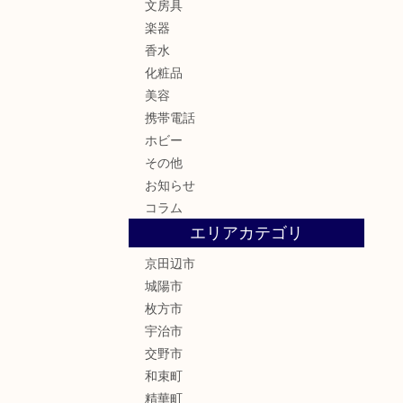
文房具
楽器
香水
化粧品
美容
携帯電話
ホビー
その他
お知らせ
コラム
エリアカテゴリ
京田辺市
城陽市
枚方市
宇治市
交野市
和束町
精華町