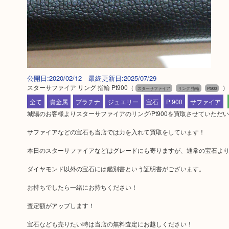
公開日:2020/02/12 最終更新日:2025/07/29
スターサファイア リング 指輪 Pt900
（
）
スターサファイア
リング 指輪
Pt900
全て
貴金属
プラチナ
ジュエリー
宝石
Pt900
サファイア
城陽のお客様よりスターサファイアのリング/Pt900を買取させていただ
サファイアなどの宝石も当店では力を入れて買取をしています！
本日のスターサファイアなどはグレードにも寄りますが、通常の宝石よ
ダイヤモンド以外の宝石には鑑別書という証明書がございます。
お持ちでしたら一緒にお持ちください！
査定額がアップします！
宝石なども売りたい時は当店の無料査定にお越しください！