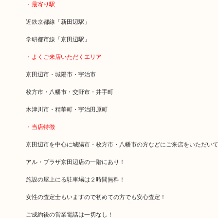
・最寄り駅
近鉄京都線「新田辺駅」
学研都市線「京田辺駅」
・よくご来店いただくエリア
京田辺市・城陽市・宇治市
枚方市・八幡市・交野市・井手町
木津川市・精華町・宇治田原町
・当店特徴
京田辺市を中心に城陽市・枚方市・八幡市の方などにご来店をいただい
アル・プラザ京田辺店の一階にあり！
施設の屋上にる駐車場は２時間無料！
女性の査定士もいますので初めての方でも安心査定！
ご成約後の営業電話は一切なし！