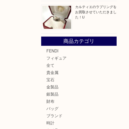
カルティエのラブリングを
お買取させていただきまし
た！U
商品カテゴリ
FENDI
フィギュア
全て
貴金属
宝石
金製品
銀製品
財布
バッグ
ブランド
時計