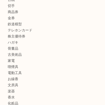
全て
貴金属
宝石
金製品
銀製品
財布
バッグ
ブランド
時計
カメラ
食器
金貨
記念メダル
古銭
切手
商品券