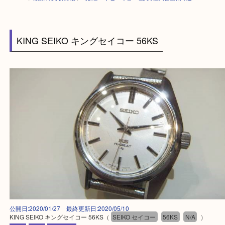
HOME
>
最新の買取情報
>
時計_ハイビート_KS_買取_大吉_京田辺
KING SEIKO キングセイコー 56KS