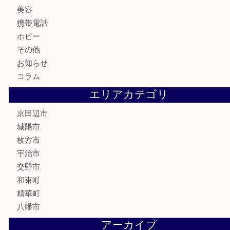
金券
鉄道模型
テレホンカード
株主優待券
ハガキ
骨董品
古美術品
家電
喫煙具
電動工具
お線香
文房具
楽器
香水
化粧品
美容