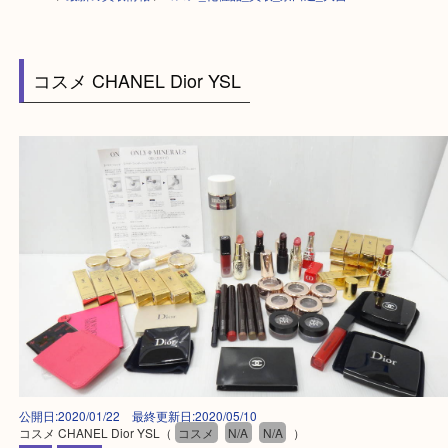
HOME
>
最新の買取情報
>
コスメ_化粧品_買取_京田辺_大吉
コスメ CHANEL Dior YSL