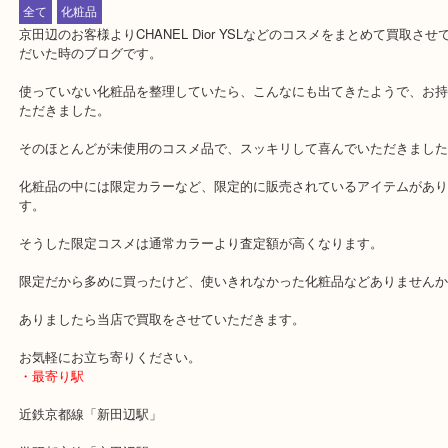
公開日:2020/01/22 最終更新日:2020/05/10
コスメ CHANEL Dior YSL
（
コスメ
N/A
N/A
）
全て
化粧品
京田辺のお客様よりCHANEL Dior YSLなどのコスメをまとめて買
だいた時のブログです。
使っていない化粧品を整理していたら、こんなにも出てきたようで
ただきました。
そのほとんどが未使用のコスメ品で、スッキリして喜んでいただき
化粧品の中には限定カラーなど、限定的に販売されているアイテム
す。
そうした限定コスメは通常カラーより査定額が高くなります。
限定だから多めに買ったけど、使いきれなかった化粧品などありま
ありましたら当店で買取をさせていただきます。