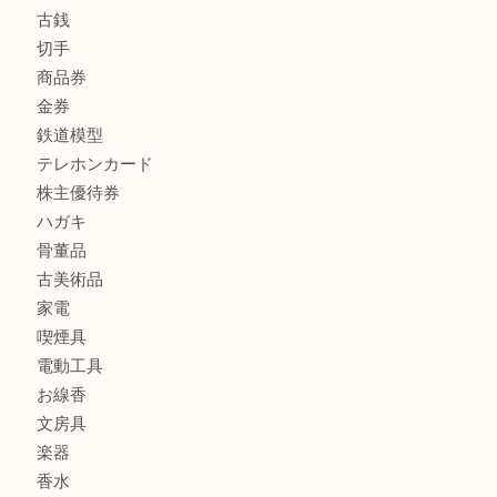
全て
貴金属
宝石
金製品
銀製品
財布
バッグ
ブランド
時計
カメラ
食器
金貨
記念メダル
古銭
切手
商品券