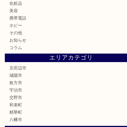
金券
鉄道模型
テレホンカード
株主優待券
ハガキ
骨董品
古美術品
家電
喫煙具
電動工具
お線香
文房具
楽器
香水
化粧品
美容