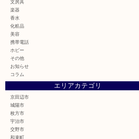
切手
商品券
金券
鉄道模型
テレホンカード
株主優待券
ハガキ
骨董品
古美術品
家電
喫煙具
電動工具
お線香
文房具
楽器
香水