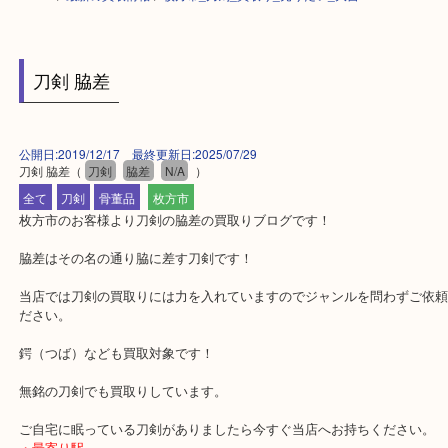
HOME
>
最新の買取情報
>
枚方市_刀剣_買取り_売りたい_大吉
刀剣 脇差
公開日:2019/12/17 最終更新日:2025/07/29
刀剣 脇差
（
刀剣
脇差
N/A
）
全て
刀剣
骨董品
枚方市
枚方市のお客様より刀剣の脇差の買取りブログです！
脇差はその名の通り脇に差す刀剣です！
当店では刀剣の買取りには力を入れていますのでジャンルを問わず
ださい。
鍔（つば）なども買取対象です！