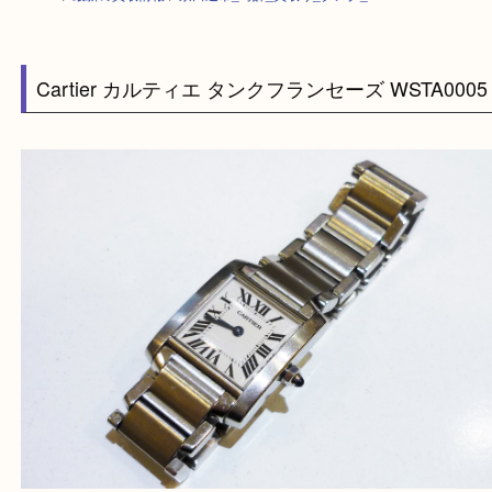
HOME
>
最新の買取情報
>
京田辺市_時計_買取り_タンク_Cartier
Cartier カルティエ タンクフランセーズ WSTA0