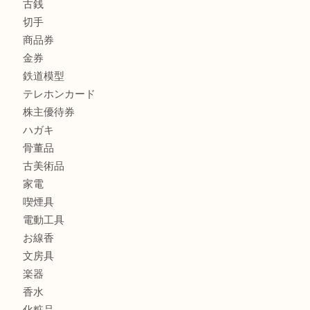
全て
貴金属
宝石
金製品
銀製品
財布
バッグ
ブランド
時計
カメラ
食器
金貨
記念メダル
古銭
切手
商品券