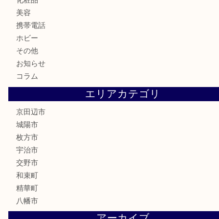
金券
鉄道模型
テレホンカード
株主優待券
ハガキ
骨董品
古美術品
家電
喫煙具
電動工具
お線香
文房具
楽器
香水
化粧品
美容