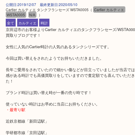
公開日:2019/12/07 最終更新日:2020/05/10
Cartier カルティエ タンクフランセーズ WSTA0005
（
Cartier カルティエ
WSTA0005
N/A
）
全て
カルティエ
時計
京田辺市のお客様よりCartier カルティエのタンクフランセーズ/WST
買取りブログです！
女性に人気のCartier時計の人気のあるタンクシリーズです。
今回は買い替えをされたようでお持ちいただきました。
長年ご愛用をされていたので細かい傷などが目立っていましたが当
感がある時計でも高価買取りをしていますので査定額でも喜んでい
た！
ブランド時計は買い替え時が一番の売り時です！