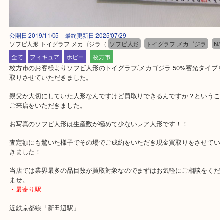
公開日:2019/11/05 最終更新日:2025/07/29
ソフビ人形 トイグラフ メカゴジラ
（
ソフビ人形
トイグラフ メカゴジ
全て
フィギュア
ホビー
枚方市
枚方市のお客様よりソフビ人形のトイグラフ/メカゴジラ 50%蓄光
取りさせていただきました。
親父が大切にしていた人形なんですけど買取りできるんですか？と
ご来店をいただきました。
お写真のソフビ人形は生産数が極めて少ないレア人形です！！
査定額にも驚いた様子でその場でご成約をいただき現金買取りをさ
きました！