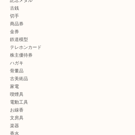
フィギュア
全て
貴金属
宝石
金製品
銀製品
財布
バッグ
ブランド
時計
カメラ
食器
金貨
記念メダル
古銭
切手