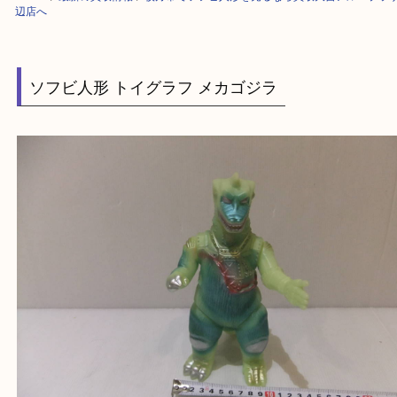
HOME
>
最新の買取情報
>
枚方市でソフビ人形を売るなら買取大吉アル・
辺店へ
ソフビ人形 トイグラフ メカゴジラ