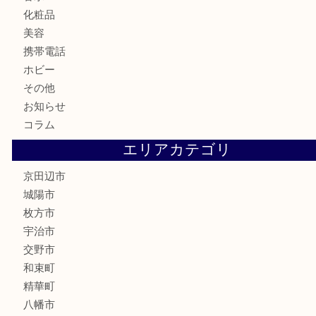
商品券
金券
鉄道模型
テレホンカード
株主優待券
ハガキ
骨董品
古美術品
家電
喫煙具
電動工具
お線香
文房具
楽器
香水
化粧品