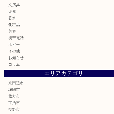
記念メダル
古銭
切手
商品券
金券
鉄道模型
テレホンカード
株主優待券
ハガキ
骨董品
古美術品
家電
喫煙具
電動工具
お線香
文房具