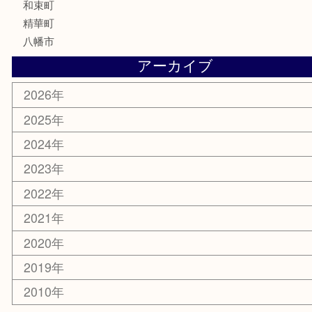
楽器
香水
化粧品
美容
携帯電話
ホビー
その他
お知らせ
コラム
エリアカテゴリ
京田辺市
城陽市
枚方市
宇治市
交野市
和束町