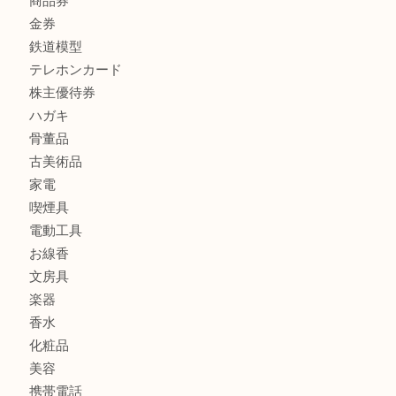
宝石
金製品
銀製品
財布
バッグ
ブランド
時計
カメラ
食器
金貨
記念メダル
古銭
切手
商品券
金券
鉄道模型