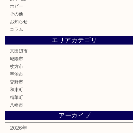
テレホンカード
株主優待券
ハガキ
骨董品
古美術品
家電
喫煙具
電動工具
お線香
文房具
楽器
香水
化粧品
美容
携帯電話
ホビー