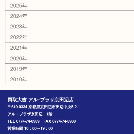
その他
お知らせ
コラム
エリアカテゴリ
京田辺市
城陽市
枚方市
宇治市
交野市
和束町
精華町
八幡市
アーカイブ
2026年