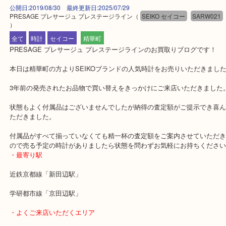
公開日:2019/08/30 最終更新日:2025/07/29
PRESAGE プレサージュ プレステージライン
（
SEIKO セイコー
SARW
）
全て
時計
セイコー
精華町
PRESAGE プレサージュ プレステージラインのお買取りブログで
本日は精華町の方よりSEIKOブランドの人気時計をお売りいただき
3年前の発売されたお品物で買い替えをきっかけにご来店いただきま
状態もよく付属品はございませんでしたが納得の査定額がご提示で
ただきました。
付属品がすべて揃っていなくても精一杯の査定額をご案内させてい
ので売る予定の時計がありましたら状態を問わずお気軽にお持ちく
・最寄り駅