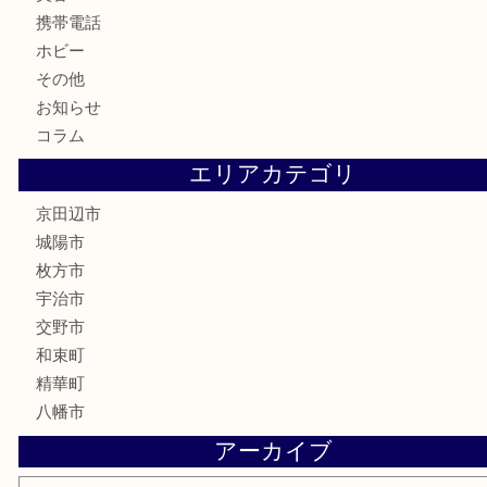
切手
商品券
金券
鉄道模型
テレホンカード
株主優待券
ハガキ
骨董品
古美術品
家電
喫煙具
電動工具
お線香
文房具
楽器
香水