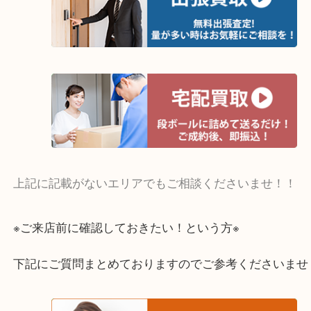
・よく伺う出張買取エリア
宇治市・京田辺市・和束町・城陽市・枚方市
寝屋川市・門真市・伏見区・高槻市・甲賀市
交野市・井手町