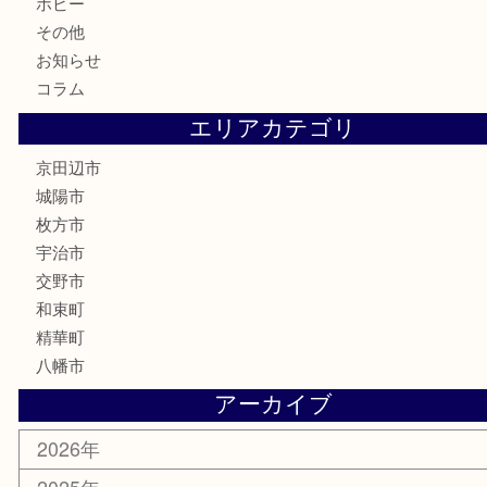
株主優待券
ハガキ
骨董品
古美術品
家電
喫煙具
電動工具
お線香
文房具
楽器
香水
化粧品
美容
携帯電話
ホビー
その他