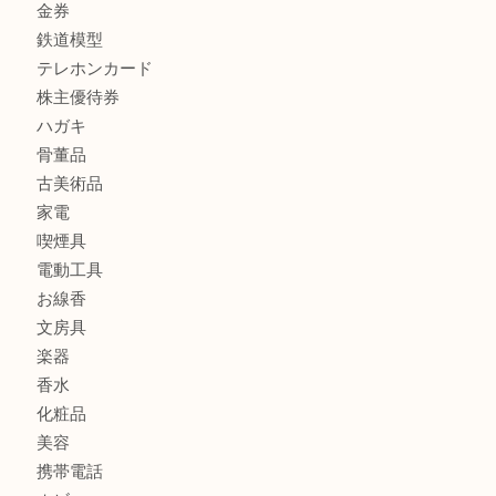
金製品
銀製品
財布
バッグ
ブランド
時計
カメラ
食器
金貨
記念メダル
古銭
切手
商品券
金券
鉄道模型
テレホンカード