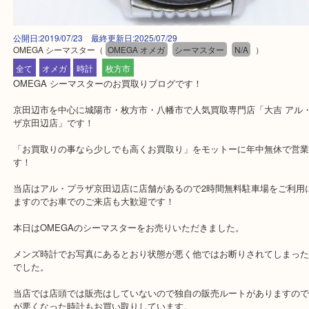
公開日:2019/07/23 最終更新日:2025/07/29
OMEGA シーマスター
（
OMEGA オメガ
シーマスター
N/A
）
全て
オメガ
時計
枚方市
OMEGA シーマスターのお買取りブログです！
京田辺市を中心に城陽市・枚方市・八幡市で人気買取専門店「大吉 
ザ京田辺店」です！
「お買取りの事なら少しでも高くお買取り」をモットーに年中無休
す！
当店はアル・プラザ京田辺店に店舗があるので2時間無料駐車場をご
ますのでお車でのご来店も大歓迎です！