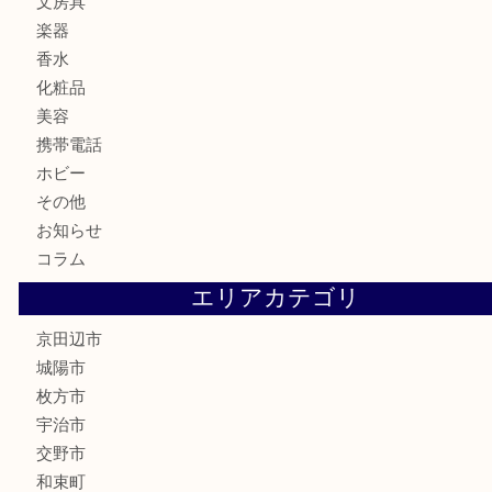
古銭
切手
商品券
金券
鉄道模型
テレホンカード
株主優待券
ハガキ
骨董品
古美術品
家電
喫煙具
電動工具
お線香
文房具
楽器