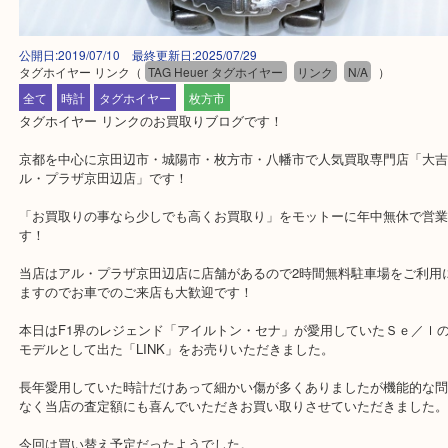
公開日:2019/07/10 最終更新日:2025/07/29
タグホイヤー リンク
（
TAG Heuer タグホイヤー
リンク
N/A
）
全て
時計
タグホイヤー
枚方市
タグホイヤー リンクのお買取りブログです！
京都を中心に京田辺市・城陽市・枚方市・八幡市で人気買取専門店「
ル・プラザ京田辺店」です！
「お買取りの事なら少しでも高くお買取り」をモットーに年中無休
す！
当店はアル・プラザ京田辺店に店舗があるので2時間無料駐車場をご
ますのでお車でのご来店も大歓迎です！