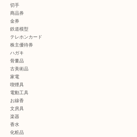
貴金属
宝石
金製品
銀製品
財布
バッグ
ブランド
時計
カメラ
食器
金貨
記念メダル
古銭
切手
商品券
金券