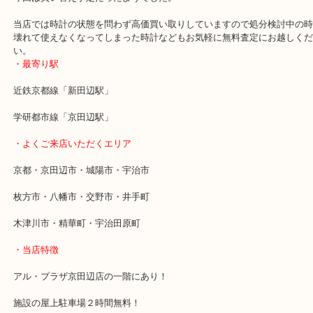
本日はF1界のレジェンド「アイルトン・セナ」が愛用していたＳｅ
モデルとして出た「LINK」をお売りいただきました。
長年愛用していた時計だけあって細かい傷が多くありましたが機能
なく当店の査定額にも喜んでいただきお買い取りさせていただきま
今回は買い替え予定だったようでした。
当店では時計の状態を問わず高価買い取りしていますので処分検討
壊れて使えなくなってしまった時計などもお気軽に無料査定にお越
い。
・最寄り駅
近鉄京都線「新田辺駅」
学研都市線「京田辺駅」
・よくご来店いただくエリア
京都・京田辺市・城陽市・宇治市
枚方市・八幡市・交野市・井手町