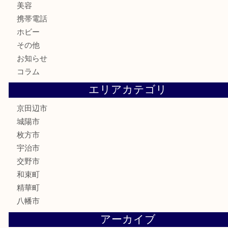
鉄道模型
テレホンカード
株主優待券
ハガキ
骨董品
古美術品
家電
喫煙具
電動工具
お線香
文房具
楽器
香水
化粧品
美容
携帯電話