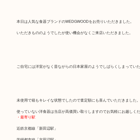
本日は人気な食器ブランドのWEDGWOODをお売りいただきました。
いただきもののようでしたが使い機会がなくご来店いただきました。
ご自宅には洋室がなく昔ながらの日本家屋のようでしばらくしまってい
未使用で箱もキレイな状態でしたので査定額にも喜んでいただきました
使っていない洋食器は当店が高価買い取りしますのでお気軽にお越しく
・最寄り駅
近鉄京都線「新田辺駅」
学研都市線「京田辺駅」