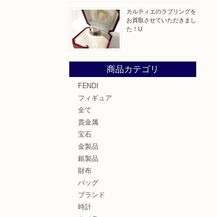
カルティエのラブリングを
お買取させていただきまし
た！U
商品カテゴリ
FENDI
フィギュア
全て
貴金属
宝石
金製品
銀製品
財布
バッグ
ブランド
時計