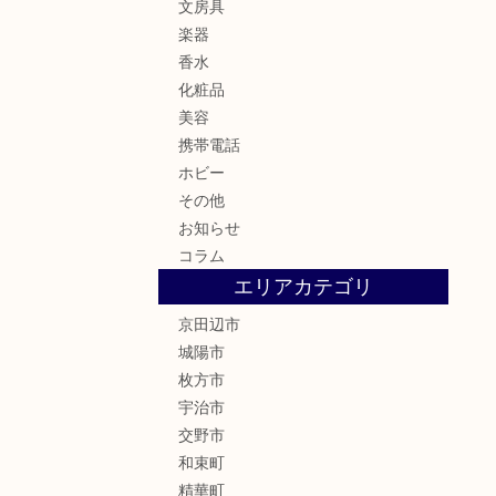
文房具
楽器
香水
化粧品
美容
携帯電話
ホビー
その他
お知らせ
コラム
エリアカテゴリ
京田辺市
城陽市
枚方市
宇治市
交野市
和束町
精華町