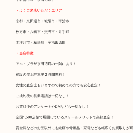
・よくご来店いただくエリア
京都・京田辺市・城陽市・宇治市
枚方市・八幡市・交野市・井手町
木津川市・精華町・宇治田原町
・当店特徴
アル・プラザ京田辺店の一階にあり！
施設の屋上駐車場２時間無料！
女性の査定士もいますので初めての方でも安心査定！
ご成約後の営業電話は一切なし！
お買取後のアンケートやDMなども一切なし！
全国1,500店舗で展開しているスケールメリットで高額査定！
貴金属などのお品以外にも絵画や骨董品・家電なども幅広くお買取りが