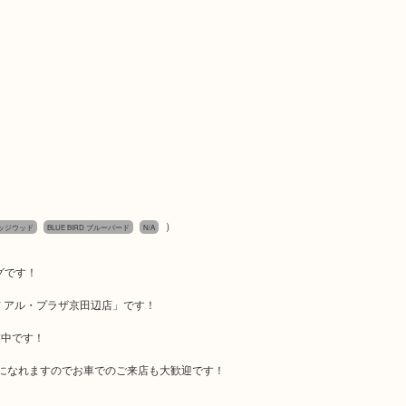
）
ェッジウッド
BLUE BIRD ブルーバード
N/A
ログです！
 アル・プラザ京田辺店」です！
業中です！
になれますのでお車でのご来店も大歓迎です！