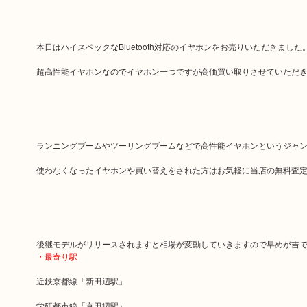
本日はハイスペックなBluetooth対応のイヤホンをお売りいただきました
超高性能イヤホンなのでイヤホン一つですが高価買い取りさせていただ
ランニングブームやツーリングブームなどで高性能イヤホンというジャ
使わなくなったイヤホンや買い替えをされた方はお気軽に当店の無料査
後継モデルがリリースされますと相場が変動していきますので早めが吉
・最寄り駅
近鉄京都線「新田辺駅」
学研都市線「京田辺駅」