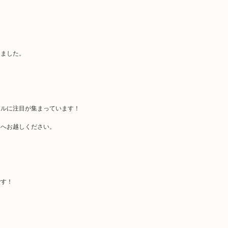
。
きました。
ンルに注目が集まっています！
定へお越しください。
です！