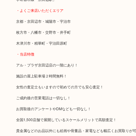
・よくご来店いただくエリア
京都・京田辺市・城陽市・宇治市
枚方市・八幡市・交野市・井手町
木津川市・精華町・宇治田原町
・当店特徴
アル・プラザ京田辺店の一階にあり！
施設の屋上駐車場２時間無料！
女性の査定士もいますので初めての方でも安心査定！
ご成約後の営業電話は一切なし！
お買取後のアンケートやDMなども一切なし！
全国1,500店舗で展開しているスケールメリットで高額査定！
貴金属などのお品以外にも絵画や骨董品・家電なども幅広くお買取りが