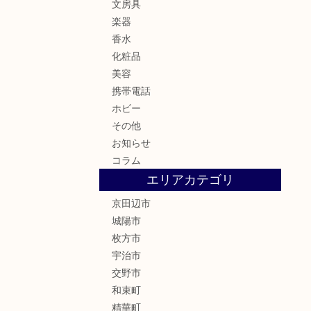
文房具
楽器
香水
化粧品
美容
携帯電話
ホビー
その他
お知らせ
コラム
エリアカテゴリ
京田辺市
城陽市
枚方市
宇治市
交野市
和束町
精華町