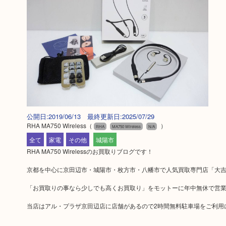
公開日:2019/06/13 最終更新日:2025/07/29
RHA MA750 Wireless
（
）
RHA
MA750 Wireless
N/A
全て
家電
その他
城陽市
RHA MA750 Wirelessのお買取りブログです！
京都を中心に京田辺市・城陽市・枚方市・八幡市で人気買取専門店「大吉
「お買取りの事なら少しでも高くお買取り」をモットーに年中無休で営
当店はアル・プラザ京田辺店に店舗があるので2時間無料駐車場をご利用