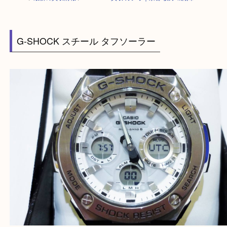
HOME
>
最新の買取情報
>
G-SHOCK買取 カシオ｜京都 枚方 城陽市
G-SHOCK スチール タフソーラー