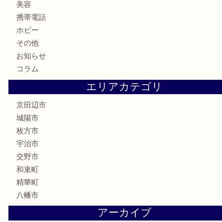
鉄道模型
テレホンカード
株主優待券
ハガキ
骨董品
古美術品
家電
喫煙具
電動工具
お線香
文房具
楽器
香水
化粧品
美容
携帯電話