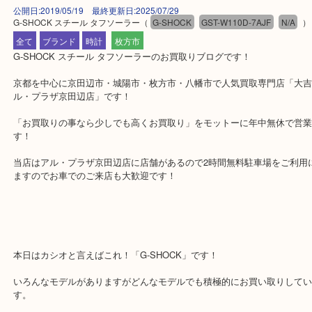
公開日:2019/05/19 最終更新日:2025/07/29
G-SHOCK スチール タフソーラー
（
G-SHOCK
GST-W110D-7AJF
N
全て
ブランド
時計
枚方市
G-SHOCK スチール タフソーラーのお買取りブログです！
京都を中心に京田辺市・城陽市・枚方市・八幡市で人気買取専門店「
ル・プラザ京田辺店」です！
「お買取りの事なら少しでも高くお買取り」をモットーに年中無休
す！
当店はアル・プラザ京田辺店に店舗があるので2時間無料駐車場をご
ますのでお車でのご来店も大歓迎です！