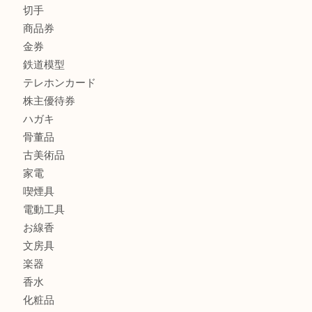
貴金属
宝石
金製品
銀製品
財布
バッグ
ブランド
時計
カメラ
食器
金貨
記念メダル
古銭
切手
商品券
金券