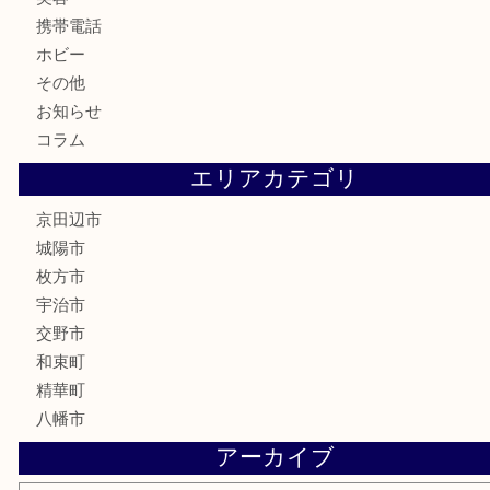
金券
鉄道模型
テレホンカード
株主優待券
ハガキ
骨董品
古美術品
家電
喫煙具
電動工具
お線香
文房具
楽器
香水
化粧品
美容