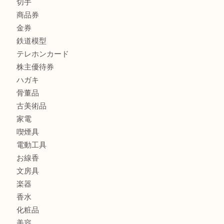
全て
貴金属
宝石
金製品
銀製品
財布
バッグ
ブランド
時計
カメラ
食器
金貨
記念メダル
古銭
切手
商品券