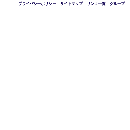
2020年
2019年
2010年
買取大吉 アル･プラザ京田辺店
〒610-0334 京都府京田辺市田辺中央5-2-1
アル・プラザ京田辺 1階
TEL 0774-74-8989 FAX 0774-74-8988
営業時間 10：00～19：00
定休日 年中無休（臨時休業を除く）
古物商許可証
京都府公安委員会 第612241530013号
登録社名：株式会社エバーチェンジ