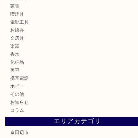
時計
カメラ
食器
金貨
記念メダル
古銭
切手
商品券
金券
鉄道模型
テレホンカード
株主優待券
ハガキ
骨董品
古美術品
家電