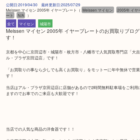
公開日:2019/04/30 最終更新日:2025/07/29
Meissen マイセン 2005年 イヤープレート
（
Meissen マイセン
2005
ート
N/A
）
全て
マイセン
城陽市
Meissen マイセン 2005年 イヤープレートのお買取り
す！
京都を中心に京田辺市・城陽市・枚方市・八幡市で人気買取専門店「
ル・プラザ京田辺店」です！
「お買取りの事なら少しでも高くお買取り」をモットーに年中無休
す！
当店はアル・プラザ京田辺店に店舗があるので2時間無料駐車場をご
ますのでお車でのご来店も大歓迎です！