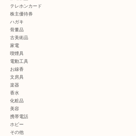
貴金属
宝石
金製品
銀製品
財布
バッグ
ブランド
時計
カメラ
食器
金貨
記念メダル
古銭
切手
商品券
金券