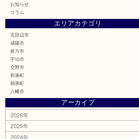
鉄道模型
テレホンカード
株主優待券
ハガキ
骨董品
古美術品
家電
喫煙具
電動工具
お線香
文房具
楽器
香水
化粧品
美容
携帯電話