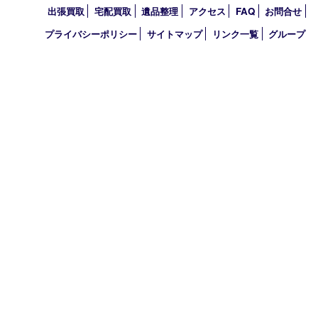
2021年
2020年
2019年
2010年
買取大吉 アル･プラザ京田辺店
〒610-0334 京都府京田辺市田辺中央5-2-1
アル・プラザ京田辺 1階
TEL 0774-74-8989 FAX 0774-74-8988
営業時間 10：00～19：00
定休日 年中無休（臨時休業を除く）
古物商許可証
京都府公安委員会 第612241530013号
登録社名：株式会社エバーチェンジ