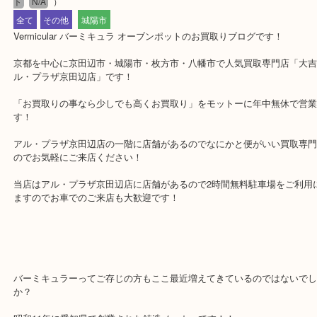
公開日:2019/04/13 最終更新日:2025/07/29
Vermicular バーミキュラ オーブンポット
（
Vermicular バーミキュラ
オ
ト
N/A
）
全て
その他
城陽市
Vermicular バーミキュラ オーブンポットのお買取りブログです！
京都を中心に京田辺市・城陽市・枚方市・八幡市で人気買取専門店「
ル・プラザ京田辺店」です！
「お買取りの事なら少しでも高くお買取り」をモットーに年中無休
す！
アル・プラザ京田辺店の一階に店舗があるのでなにかと便がいい買
のでお気軽にご来店ください！
当店はアル・プラザ京田辺店に店舗があるので2時間無料駐車場をご
ますのでお車でのご来店も大歓迎です！