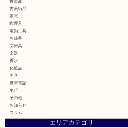
ブランド
時計
カメラ
食器
金貨
記念メダル
古銭
切手
商品券
金券
鉄道模型
テレホンカード
株主優待券
ハガキ
骨董品
古美術品