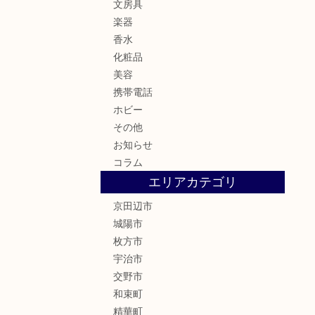
文房具
楽器
香水
化粧品
美容
携帯電話
ホビー
その他
お知らせ
コラム
エリアカテゴリ
京田辺市
城陽市
枚方市
宇治市
交野市
和束町
精華町