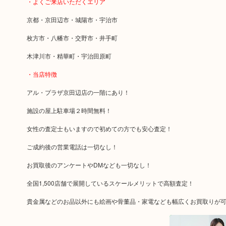
・よくご来店いただくエリア
京都・京田辺市・城陽市・宇治市
枚方市・八幡市・交野市・井手町
木津川市・精華町・宇治田原町
・当店特徴
アル・プラザ京田辺店の一階にあり！
施設の屋上駐車場２時間無料！
女性の査定士もいますので初めての方でも安心査定！
ご成約後の営業電話は一切なし！
お買取後のアンケートやDMなども一切なし！
全国1,500店舗で展開しているスケールメリットで高額査定！
貴金属などのお品以外にも絵画や骨董品・家電なども幅広くお買取りが