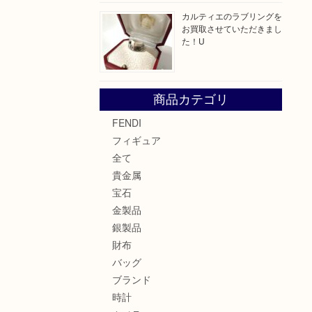
カルティエのラブリングを
お買取させていただきまし
た！U
商品カテゴリ
FENDI
フィギュア
全て
貴金属
宝石
金製品
銀製品
財布
バッグ
ブランド
時計