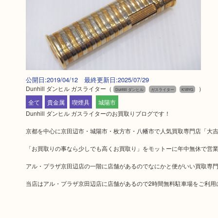
公開日:2019/04/12 最終更新日:2025/07/29
Dunhill ダンヒル ガスライター
（
）
Dunhill ダンヒル
ガスライター
K18YG
全て
貴金属
喫煙具
城陽市
Dunhill ダンヒル ガスライターのお買取りブログです！
京都を中心に京田辺市・城陽市・枚方市・八幡市で人気買取専門店「大吉
「お買取りの事なら少しでも高くお買取り」をモットーに年中無休で営
アル・プラザ京田辺店の一階に店舗があるのでなにかと便がいい買取専
当店はアル・プラザ京田辺店に店舗があるので2時間無料駐車場をご利用