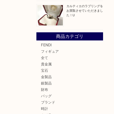
カルティエのラブリングを
お買取させていただきまし
た！U
商品カテゴリ
FENDI
フィギュア
全て
貴金属
宝石
金製品
銀製品
財布
バッグ
ブランド
時計