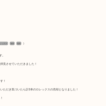
）
ロレックス
N/A
N/A
す。
を拝見させていただきました！
ます！
いただき気づいたら計3本のロレックスの売却となりました！
い！