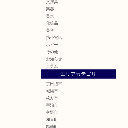
文房具
楽器
香水
化粧品
美容
携帯電話
ホビー
その他
お知らせ
コラム
エリアカテゴリ
京田辺市
城陽市
枚方市
宇治市
交野市
和束町
精華町