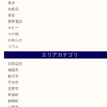
商品券
金券
鉄道模型
テレホンカード
株主優待券
ハガキ
骨董品
古美術品
家電
喫煙具
電動工具
お線香
文房具
楽器
香水
化粧品