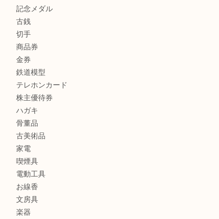
フィギュア
全て
貴金属
宝石
金製品
銀製品
財布
バッグ
ブランド
時計
カメラ
食器
金貨
記念メダル
古銭
切手