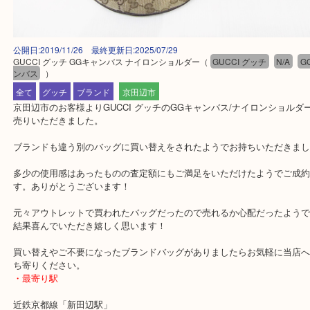
公開日:2019/11/26 最終更新日:2025/07/29
GUCCI グッチ GGキャンバス ナイロンショルダー
（
GUCCI グッチ
N/
ンバス
）
全て
グッチ
ブランド
京田辺市
京田辺市のお客様よりGUCCI グッチのGGキャンバス/ナイロンシ
売りいただきました。
ブランドも違う別のバッグに買い替えをされたようでお持ちいただ
多少の使用感はあったものの査定額にもご満足をいただけたようで
す。ありがとうございます！
元々アウトレットで買われたバッグだったので売れるか心配だった