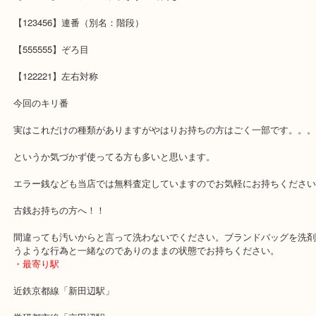
裏写り（裏面に印刷されるものが表面に印刷されてしまう）
耳付き（切手の耳と同様に切り取られず流通した紙幣）
【AA】同じアルファベットに挟まれている
【AA A】アルファベットがすべて同じ
【123456】連番（別名：階段）
【555555】ぞろ目
【122221】左右対称
今回のキリ番
実はこれだけの種類がありますがやはりお持ちの方はごく一部です
というか気づかず使ってる方も多いと思います。
エラー銭なども当店では無料査定していますのでお気軽にお持ちく