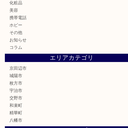
切手
商品券
金券
鉄道模型
テレホンカード
株主優待券
ハガキ
骨董品
古美術品
家電
喫煙具
電動工具
お線香
文房具
楽器
香水
化粧品