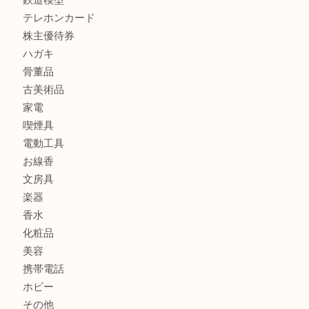
銀製品
財布
バッグ
ブランド
時計
カメラ
食器
金貨
記念メダル
古銭
切手
商品券
金券
鉄道模型
テレホンカード
株主優待券