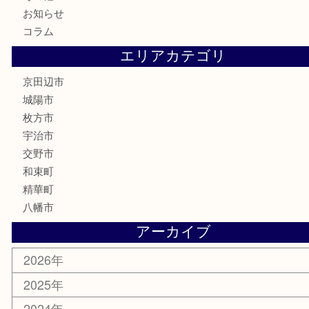
ハガキ
骨董品
古美術品
家電
喫煙具
電動工具
お線香
文房具
楽器
香水
化粧品
美容
携帯電話
ホビー
その他
お知らせ