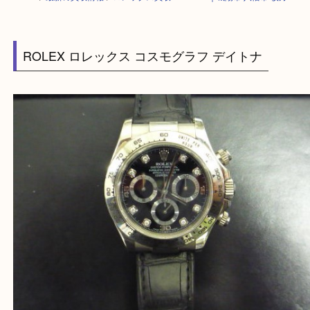
HOME
>
最新の買取情報
>
ロレックス買取 116519G｜城陽市 八幡市 枚方
ROLEX ロレックス コスモグラフ デイトナ