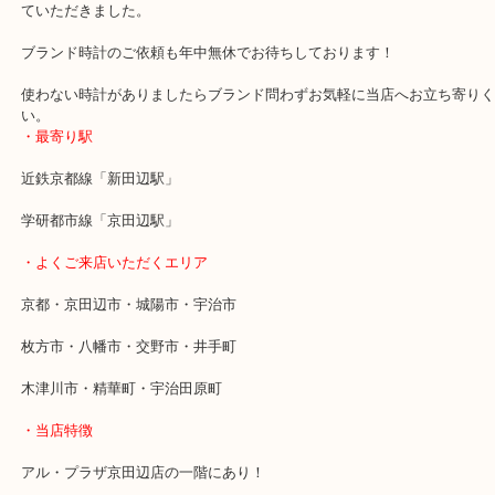
本日はロレックスの人気モデルのコスモグラフ/116519Gをお売り
た。
長年ご利用していたようですが使っていないものを徐々に処分して
いうことでご来店いただきました。
細かい傷などがある状態でしたが他との比較した結果、当店にてお
ていただきました。
ブランド時計のご依頼も年中無休でお待ちしております！
使わない時計がありましたらブランド問わずお気軽に当店へお立ち
い。
・最寄り駅
近鉄京都線「新田辺駅」
学研都市線「京田辺駅」
・よくご来店いただくエリア
京都・京田辺市・城陽市・宇治市