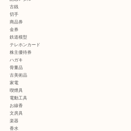
フィギュア
全て
貴金属
宝石
金製品
銀製品
財布
バッグ
ブランド
時計
カメラ
食器
金貨
記念メダル
古銭
切手