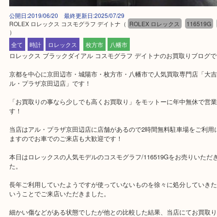
公開日:2019/06/20 最終更新日:2025/07/29
ROLEX ロレックス コスモグラフ デイトナ
（
ROLEX ロレックス
1165
）
全て
時計
ロレックス
枚方市
八幡市
ロレックス ブラックダイアル コスモグラフ デイトナのお買取りブ
京都を中心に京田辺市・城陽市・枚方市・八幡市で人気買取専門店「
ル・プラザ京田辺店」です！
「お買取りの事なら少しでも高くお買取り」をモットーに年中無休
す！
当店はアル・プラザ京田辺店に店舗があるので2時間無料駐車場をご
ますのでお車でのご来店も大歓迎です！