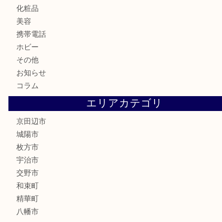
商品券
金券
鉄道模型
テレホンカード
株主優待券
ハガキ
骨董品
古美術品
家電
喫煙具
電動工具
お線香
文房具
楽器
香水
化粧品