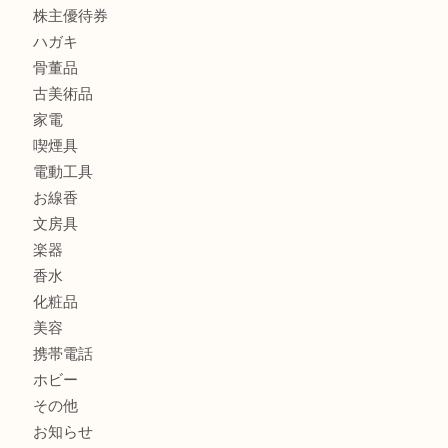
全て
貴金属
宝石
金製品
銀製品
財布
バッグ
ブランド
時計
カメラ
食器
金貨
記念メダル
古銭
切手
商品券