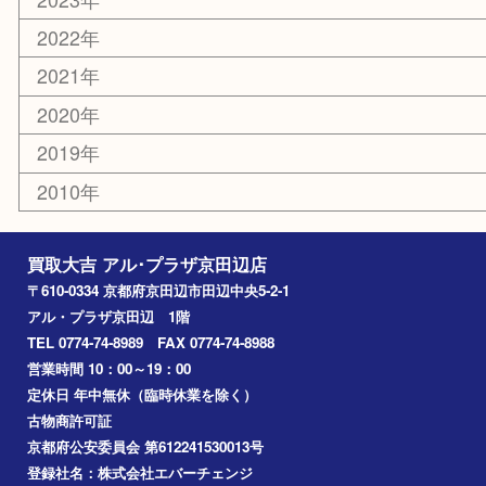
携帯電話
ホビー
その他
お知らせ
コラム
エリアカテゴリ
京田辺市
城陽市
枚方市
宇治市
交野市
和束町
精華町
八幡市