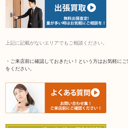
・よく伺う出張買取エリア
宇治市・京田辺市・和束町・城陽市・枚方市
寝屋川市・門真市・伏見区・高槻市・甲賀市
交野市・井手町