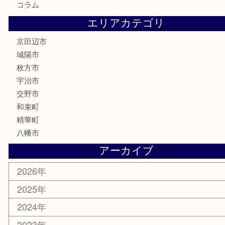
金券
鉄道模型
テレホンカード
株主優待券
ハガキ
骨董品
古美術品
家電
喫煙具
電動工具
お線香
文房具
楽器
香水
化粧品
美容