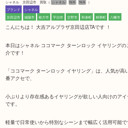
公開日:2026/05/15 最終更新日:2026/05/05
シャネル 京田辺市 買取
（
シャネル
N/A
N/A
）
ブランド
シャネル
京田辺市
城陽市
枚方市
宇治市
交野市
和束町
精華町
八幡
こんにちは！ 大吉アルプラザ京田辺店TAです ！
本日はシャネル ココマーク ターンロック イヤリン
介です！
「ココマーク ターンロック イヤリング」は、人気
番アクセで、