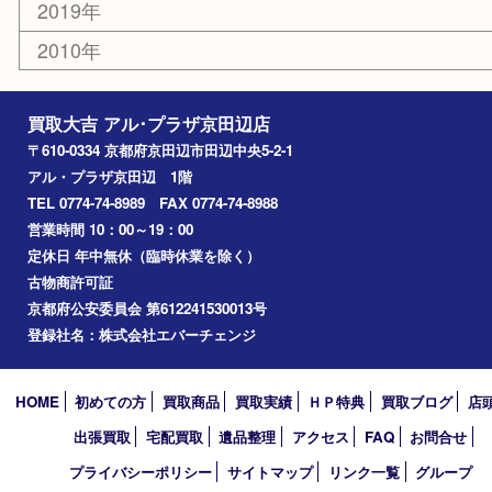
エリアカテゴリ
京田辺市
城陽市
枚方市
宇治市
交野市
和束町
精華町
八幡市
アーカイブ
2026年
2025年
2024年