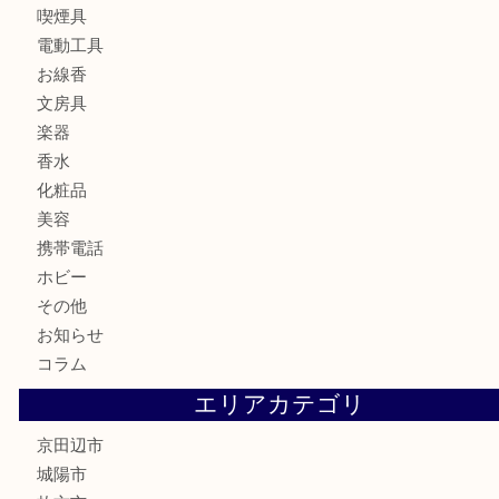
財布
バッグ
ブランド
時計
カメラ
食器
金貨
記念メダル
古銭
切手
商品券
金券
鉄道模型
テレホンカード
株主優待券
ハガキ