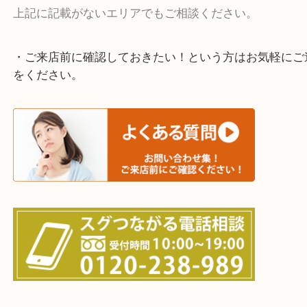
宇治市・京田辺市・和束町・城陽市・枚方市
寝屋川市・門真市・伏見区・高槻市・甲賀市
交野市・井手町
上記に記載がないエリアでもご相談ください。