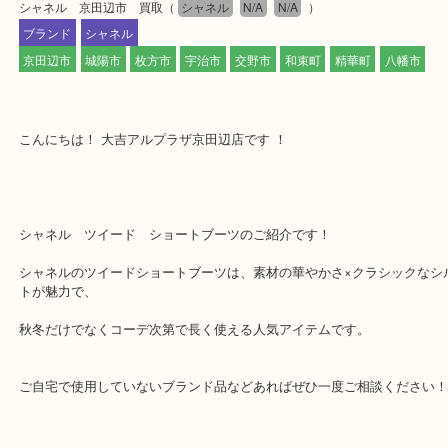
公開日:2026/05/09 最終更新日:2026/04/30
シャネル 京田辺市 買取
（
シャネル
N/A
N/A
）
ブランド
シャネル
京田辺市
城陽市
枚方市
宇治市
交野市
和束町
精華町
八幡
こんにちは！ 大吉アルプラザ京田辺店です ！
シャネル ツイード ショートブーツのご紹介です！
シャネルのツイードショートブーツは、素材の華やかさ×クラシッ
トが魅力で、