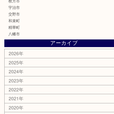
骨董品
古美術品
家電
喫煙具
電動工具
お線香
文房具
楽器
香水
化粧品
美容
携帯電話
ホビー
その他
お知らせ
コラム