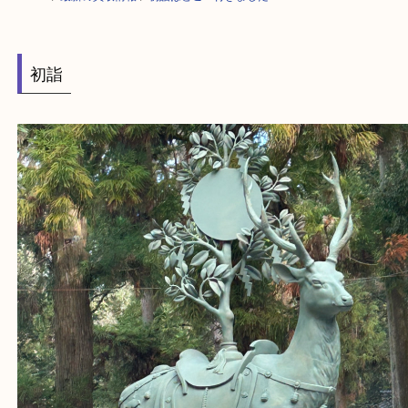
HOME
>
最新の買取情報
>
初詣はどこへ行きました？？O
初詣