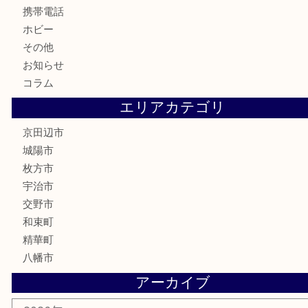
カメラ
食器
金貨
記念メダル
古銭
切手
商品券
金券
鉄道模型
テレホンカード
株主優待券
ハガキ
骨董品
古美術品
家電
喫煙具