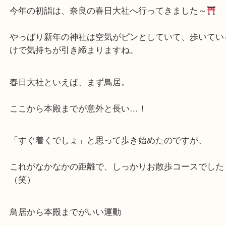
公開日:2026/01/05 最終更新日:2026/01/06
初詣
（ ）
コラム
京田辺市
城陽市
枚方市
宇治市
交野市
和束町
精華
初詣に春日大社へ行ってきました
今年の初詣は、奈良の春日大社へ行ってきました～
やっぱり新年の神社は空気がピンとしていて、歩い
けで気持ちが引き締まりますね。
春日大社といえば、まず鳥居。
ここから本殿までが意外と長い…！
「すぐ着くでしょ」と思って歩き始めたのですが、