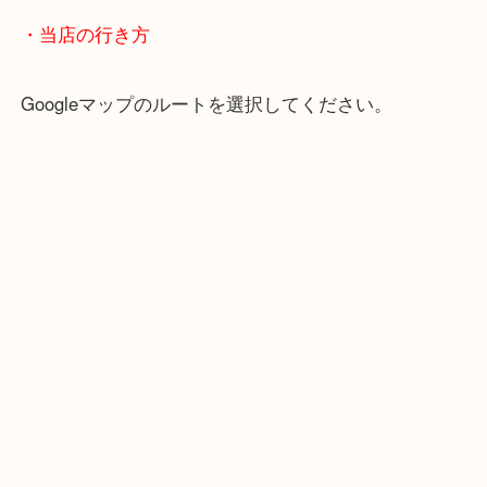
・よくご来店いただくエリア
京田辺市・城陽市・宇治市
枚方市・八幡市・交野市・井手町
木津川市・精華町・宇治田原町
・当店の行き方
Googleマップのルートを選択してください。