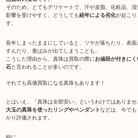
真珠は劣化する宝石
真珠は、ダイヤモンドなどの鉱物とは違い、
貝が作
然素材の宝石
です。
そのため、とてもデリケートで、汗や皮脂、化粧品
影響を受けやすく、どうしても
経年による劣化
が起
す。
長年しまったままにしていると、ツヤが落ちたり、
すんだり、黄ばみが出てしまうことも。
こうした理由から、真珠は買取の際に
お値段が付き
石
と言われることが多いのです。
それでも高価買取になる真珠もあります！