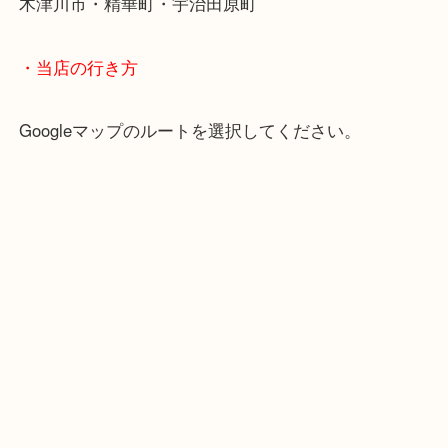
学研都市線「京田辺駅」
・よくご来店いただくエリア
京田辺市・城陽市・宇治市
枚方市・八幡市・交野市・井手町
木津川市・精華町・宇治田原町
・当店の行き方