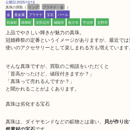
公開日:2025/12/13
真珠の買取
（
リング
プラチナ・金
）
金
貴金属
プラチナ
宝石
パール
和束町
精華町
京田辺市
城陽市
枚方市
宇治市
交野市
上品でやさしい輝きが魅力の真珠。
冠婚葬祭の定番というイメージがありますが、最近
使いのアクセサリーとして楽しまれる方も増えてい
そんな真珠ですが、買取のご相談をいただくと
「昔高かったけど、値段付きますか？」
「真珠って売れるんですか？」
と聞かれることがよくあります。