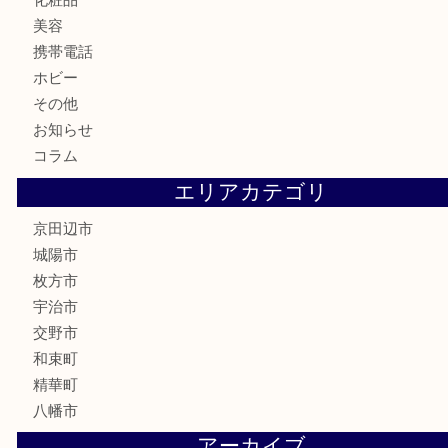
バッグ
ブランド
時計
カメラ
食器
金貨
記念メダル
古銭
切手
商品券
金券
鉄道模型
テレホンカード
株主優待券
ハガキ
骨董品