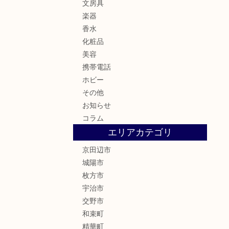
文房具
楽器
香水
化粧品
美容
携帯電話
ホビー
その他
お知らせ
コラム
エリアカテゴリ
京田辺市
城陽市
枚方市
宇治市
交野市
和束町
精華町