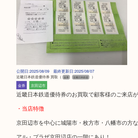
公開日:2025/08/09 最終更新日:2025/08/07
近畿日本鉄道優待券 買取
（
）
金券
近畿日本鉄道
金券
京田辺市
近畿日本鉄道優待券のお買取で顧客様のご来店が
・当店特徴
京田辺市を中心に城陽市・枚方市・八幡市の方
アル・プラザ京田辺店の一階にあり！