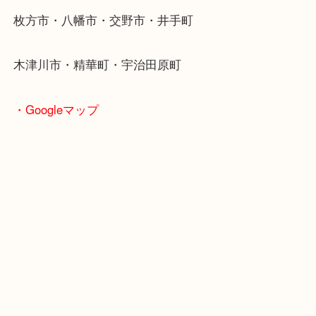
学研都市線「京田辺駅」
・よくご来店いただくエリア
京田辺市・城陽市・宇治市
枚方市・八幡市・交野市・井手町
木津川市・精華町・宇治田原町
・Googleマップ