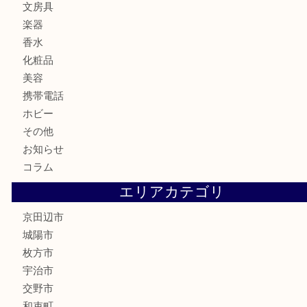
時計
カメラ
食器
金貨
記念メダル
古銭
切手
商品券
金券
鉄道模型
テレホンカード
株主優待券
ハガキ
骨董品
古美術品
家電