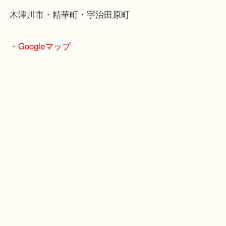
・よくご来店いただくエリア
京田辺市・城陽市・宇治市
枚方市・八幡市・交野市・井手町
木津川市・精華町・宇治田原町
・Googleマップ