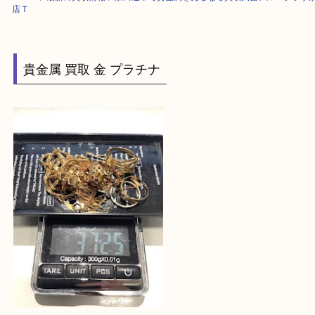
HOME
>
最新の買取情報
>
京田辺市で貴金属を売るなら買取大吉アル・プ
店Ｔ
貴金属 買取 金 プラチナ