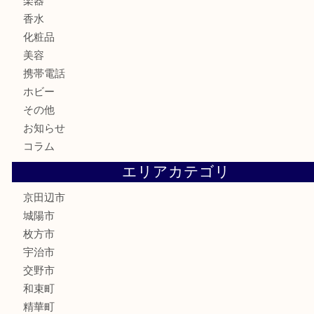
カメラ
食器
金貨
記念メダル
古銭
切手
商品券
金券
鉄道模型
テレホンカード
株主優待券
ハガキ
骨董品
古美術品
家電
喫煙具