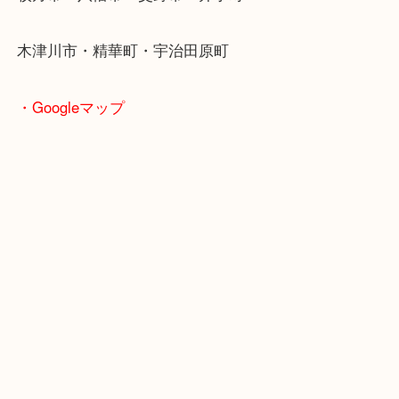
・よくご来店いただくエリア
京田辺市・城陽市・宇治市
枚方市・八幡市・交野市・井手町
木津川市・精華町・宇治田原町
・Googleマップ