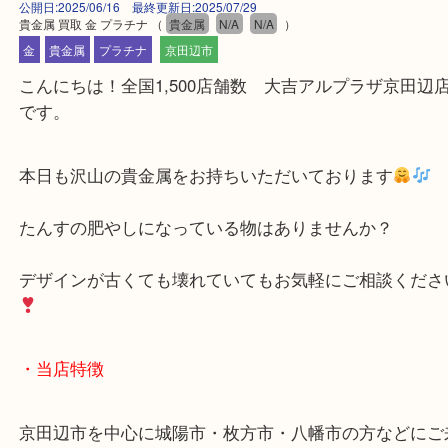
公開日:2025/06/16 最終更新日:2025/07/29
貴金属 買取 金 プラチナ
（
貴金属
N/A
N/A
）
金
貴金属
プラチナ
京田辺市
こんにちは！全国1,500店舗数 大吉アルプラザ京田
です。
本日も沢山の貴金属をお持ちいただいております
たんすの肥やしになっている物はありませんか？
デザインが古くても壊れていてもお気軽にご相談く