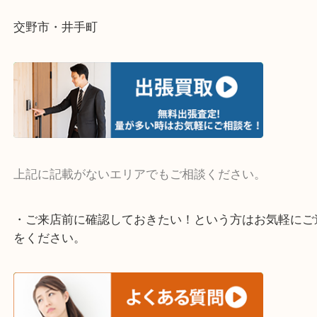
・よく伺う出張買取エリア
宇治市・京田辺市・和束町・城陽市・枚方市
寝屋川市・門真市・伏見区・高槻市・甲賀市
交野市・井手町