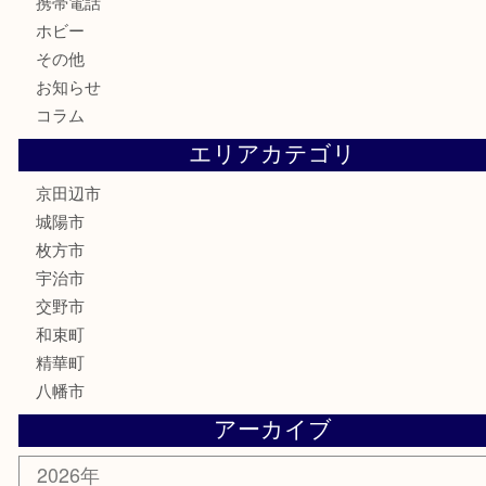
記念メダル
古銭
切手
商品券
金券
鉄道模型
テレホンカード
株主優待券
ハガキ
骨董品
古美術品
家電
喫煙具
電動工具
お線香
文房具