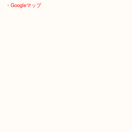
京田辺市・城陽市・宇治市
枚方市・八幡市・交野市・井手町
木津川市・精華町・宇治田原町
・Googleマップ