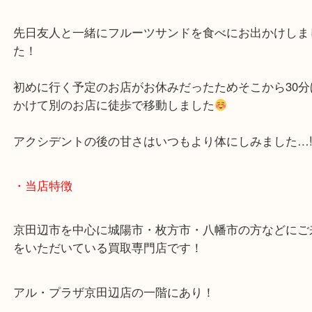
公開日:2025/05/31 最終更新日:2025/05/30
買取 京田辺市 日常
（
N/A
N/A
N/A
）
お知らせ
こんにちは！全国1,500店舗数 大吉アルプラザ京
す。
先日友人と一緒にフルーツサンドを食べにお出かけ
た！
初めに行く予定のお店がお休みだったためそこから3
かけて別のお店に徒歩で移動しました
アクシデントの後の甘さはいつもより体にしみました
・当店特徴