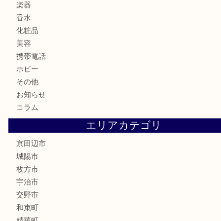
カメラ
食器
金貨
記念メダル
古銭
切手
商品券
金券
鉄道模型
テレホンカード
株主優待券
ハガキ
骨董品
古美術品
家電
喫煙具