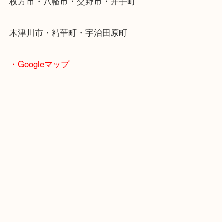
・よくご来店いただくエリア
京田辺市・城陽市・宇治市
枚方市・八幡市・交野市・井手町
木津川市・精華町・宇治田原町
・Googleマップ